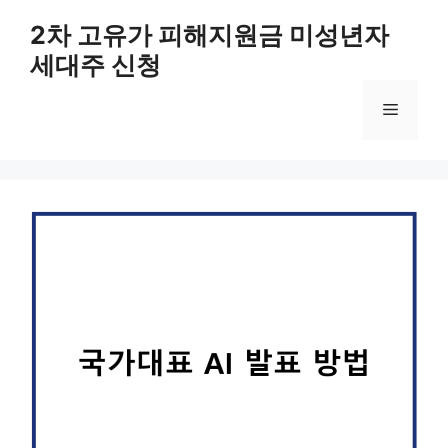
컨
2차 고유가 피해지원금 미성년자
텐
세대주 신청
츠
로
메
건
너
뛰
뉴
기