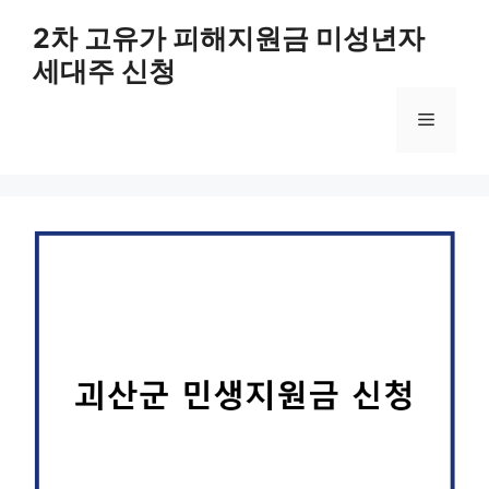
컨
2차 고유가 피해지원금 미성년자
텐
세대주 신청
츠
로
메
건
너
뛰
뉴
기