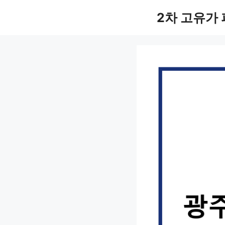
컨
2차 고유가
텐
츠
로
건
너
뛰
기