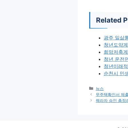
Related P
광주 일삶
청년도약계
희망저축계좌
청년 운전
청년미래적
순천시 민
카
뉴스
테
무주택확인서 제출
고
렉라자 승인 총정
리