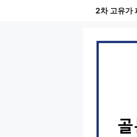
컨
2차 고유가
텐
츠
로
건
너
뛰
기