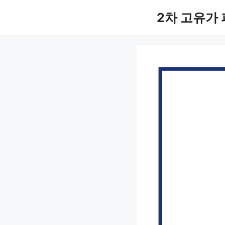
컨
2차 고유가
텐
츠
로
건
너
뛰
기