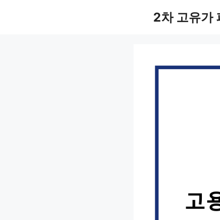
컨
2차 고유가
텐
츠
로
건
너
뛰
기