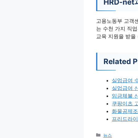
HRD-ne
고용노동부 고객센
는 수천 가지 직
교육 지원을 받을
Related P
실업급여 수
실업급여 
임금체불 
쿠팡이츠 
화물공제조
프리드라이
카
뉴스