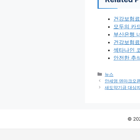
건강보험료
모두의 카
부산은행 
건강보험료
섹타나인 
안전한 추석
카
뉴스
테
안세영 덴마크오픈
고
새도약기금 대상자
리
© 2