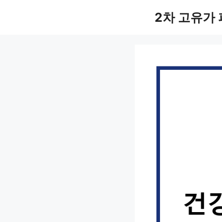
컨
2차 고유가
텐
츠
로
건
너
뛰
기