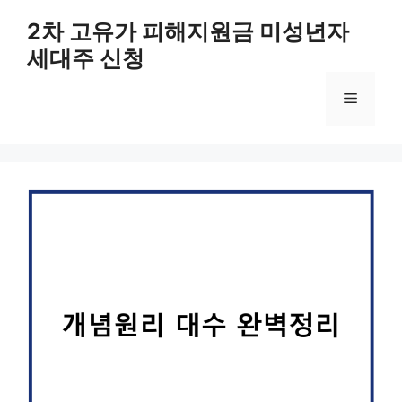
컨
2차 고유가 피해지원금 미성년자
텐
세대주 신청
츠
로
메
건
너
뛰
뉴
기