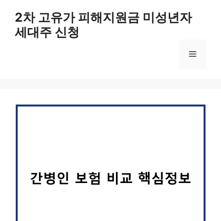
컨
2차 고유가 피해지원금 미성년자
텐
세대주 신청
츠
로
메
건
너
뛰
뉴
기